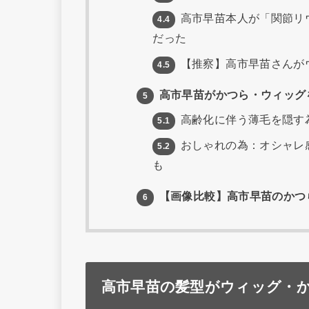
高市早苗本人が「関節リ
4.4
だった
【推察】高市早苗さんが
4.5
高市早苗がかつら・ウィッグ
5
高齢化に伴う薄毛を隠す為
5.1
おしゃれの為：オシャレ
5.2
も
【画像比較】高市早苗のかつら
6
高市早苗の髪型がウィッグ・