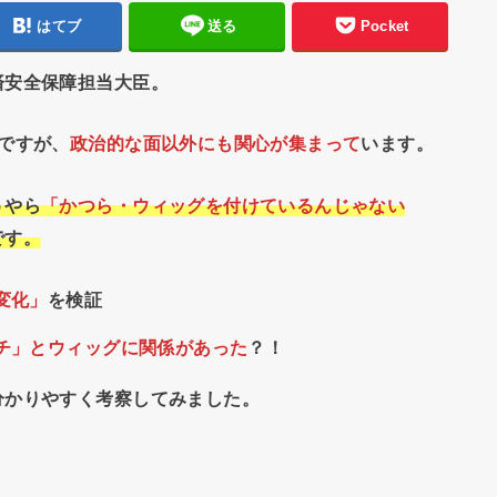
はてブ
送る
Pocket
済安全保障担当大臣。
ですが、
政治的な面以外にも関心が集まって
います。
うやら
「かつら・ウィッグを付けているんじゃない
です。
変化」
を検証
チ」とウィッグに関係があった
？！
分かりやすく考察してみました。