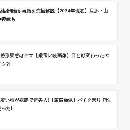
結婚/離婚/再婚を究極解説【2024年現在】旦那・山
や復縁も
の整形疑惑はデマ【厳選比較画像】目と顔変わったの
ク?!
若い頃が妖艶で超美人!【厳選画像】バイク乗りで性
った!