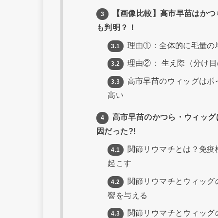
【画像比較】高市早苗はかつら
3
も判明？！
理由①：全体的に毛量の
3.1
理由②： 生え際（分け
3.2
高市早苗のウィッグはポ
3.3
高い
高市早苗のかつら・ウィッグ
4
因だった?!
関節リウマチとは？免疫
4.1
起こす
関節リウマチとウィッグ
4.2
響を与える
関節リウマチとウィッグ
4.3