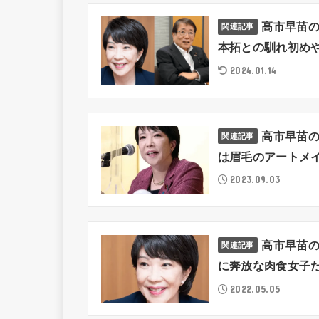
高市早苗の
関連記事
本拓との馴れ初め
2024.01.14
高市早苗
関連記事
は眉毛のアートメイ
2023.09.03
高市早苗の
関連記事
に奔放な肉食女子だ
2022.05.05