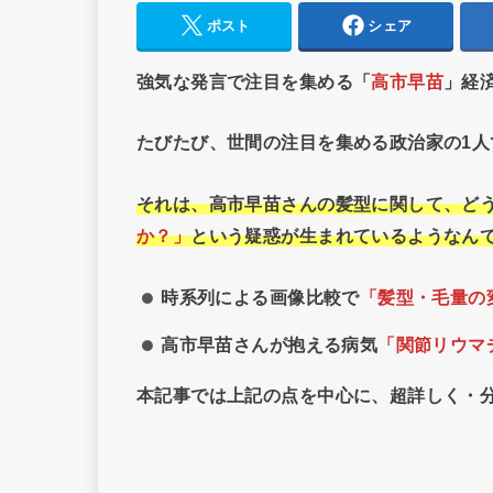
ポスト
シェア
強気な発言で注目を集める「
高市早苗
」経
たびたび、世間の注目を集める政治家の1人
それは、高市早苗さんの髪型に関して、ど
か？」
という疑惑が生まれているようなん
時系列による画像比較で
「髪型・毛量の
高市早苗さんが抱える病気
「関節リウマ
本記事では上記の点を中心に、超詳しく・