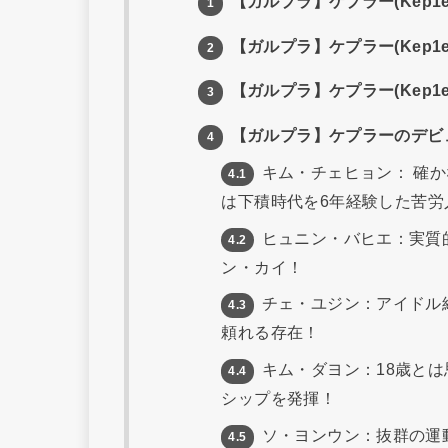
【ガルプラ】ケプラー(Kep1
1
【ガルプラ】ケプラー(Kep1
2
【ガルプラ】ケプラー(Kep1
3
【ガルプラ】ケプラーのデビュ
4
キム・チェヒョン： 確
4.1
は下積時代を6年経験した苦労
ヒュニン・バヒエ：実質的
4.2
ン・カイ！
チェ・ユジン：アイドル
4.3
頼れる存在！
キム・ダヨン：18歳と
4.4
シップを発揮！
ソ・ヨンウン：抜群の運
4.5