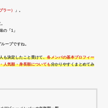
ケプラー）
」。
意。
味の「1」
グループですね。
人も決定したこと受けて、
各メンバの基本プロフィー
順・人気順・身長順についても
分かりやすくまとめてみ