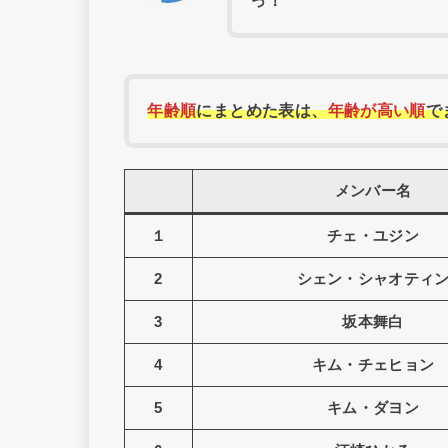
っ！
年齢順
にまとめた表は、
年齢が高い順
で
メンバー名
１
チェ・ユジン
2
シェン・シャオティ
3
坂本舞白
4
キム・チェヒョン
5
キム・ダヨン