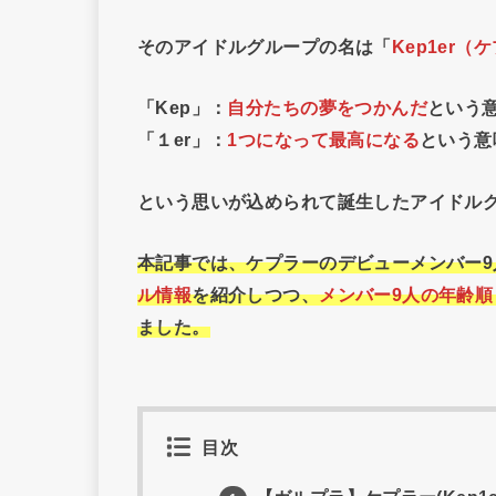
そのアイドルグループの名は「
Kep1er（
「Kep」：
自分たちの夢をつかんだ
という
「１er」：
1つになって最高になる
という意
という思いが込められて誕生したアイドル
本記事では、ケプラーのデビューメンバー9
ル情報
を紹介しつつ、
メンバー9人の年齢
ました。
目次