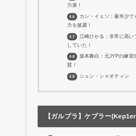
力派！
カン・イェソ：最年少で
4.6
力を披露！
江崎ひかる：非常に高い
4.7
していた！
坂本舞白：元JYPの練習
4.8
賛！
シェン・シャオティン
4.9
【ガルプラ】ケプラー(
Kep1er