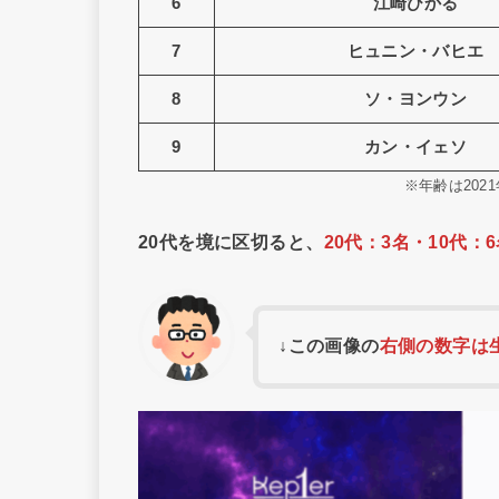
6
江崎ひかる
7
ヒュニン・バヒエ
8
ソ・ヨンウン
9
カン・イェソ
※年齢は202
20代を境に区切ると、
20代：3名・10代：
↓この画像の
右側の数字は