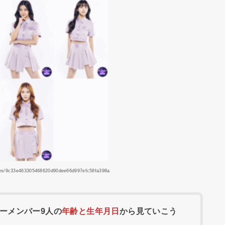
icles/9c33e463305468620d90dee66d997efc58fa398a
ーメンバー9人の
年齢と生年月日
から見ていこう